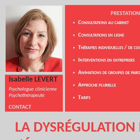
PRESTATION
Consultations au cabinet
Consultations en ligne
Thérapies individuelles / de co
Interventions en entreprise
s
Animations de groupes de paro
Isabelle LEVERT
A
pproche plurielle
Psychologue
clinicienne
Psychothérapeute
Tarifs
CONTACT
LA DYSRÉGULATION