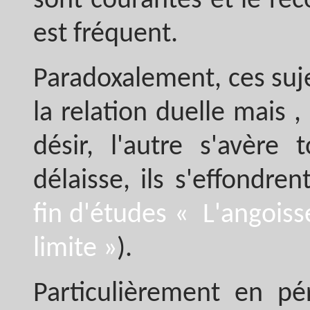
sont courantes et le rec
est fréquent.
Paradoxalement, ces suj
la relation duelle mais
désir, l'autre s'avère 
délaisse, ils s'effondrent
fin d'études « L'angoiss
limite »
).
Particulièrement en pé