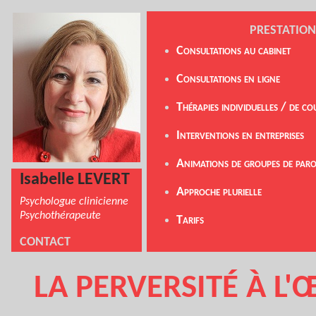
PRESTATION
Consultations au cabinet
Consultations en ligne
Thérapies individuelles / de co
Interventions en entreprise
s
Animations de groupes de paro
Isabelle LEVERT
A
pproche plurielle
Psychologue
clinicienne
Psychothérapeute
Tarifs
CONTACT
LA PERVERSITÉ À L