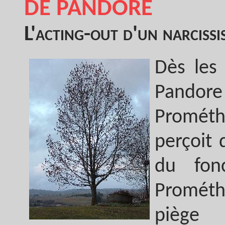
DE PANDORE
L'acting-out d'un narcissi
Dès les
Pandor
Prométh
perçoit 
du fon
Promét
piège